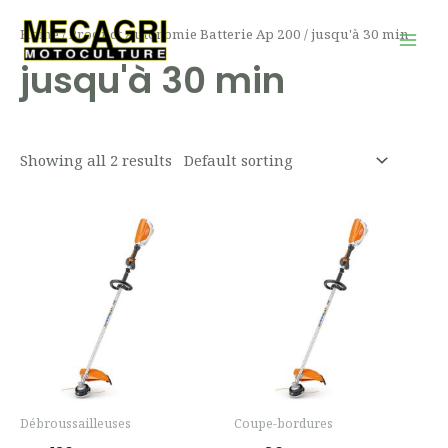
Aller
Mai
Home
/ Product Autonomie Batterie Ap 200 / jusqu'à 30 min
au
Men
jusqu'à 30 min
contenu
Showing all 2 results
Débroussailleuses
Coupe-bordures