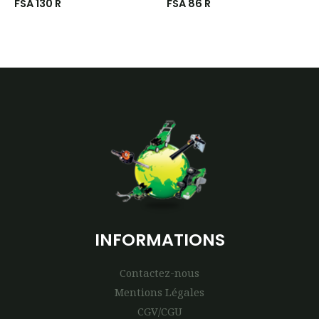
FSA 130 R
FSA 86 R
INFORMATIONS
Contactez-nous
Mentions Légales
CGV/CGU