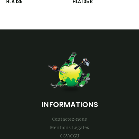
HLA 135
HLA 135 K
INFORMATIONS
Contactez-nous
Mentions Légales
CGV/CGU