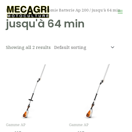
Aller
Mai
Home
/ Product Autonomie Batterie Ap 200 / jusqu'à 64 min
au
Men
jusqu'à 64 min
contenu
Showing all 2 results
Gamme AP
Gamme AP