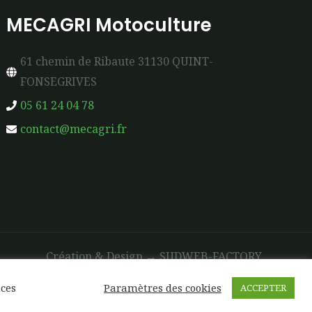
MECAGRI Motoculture
61 chemin de Ribaute 31130 QUINT-
FONSEGRIVES
05 61 24 04 78
contact@mecagri.fr
Création & Design →
SUDWEB-FACTORY
nces
Paramètres des cookies
ACCEPTER