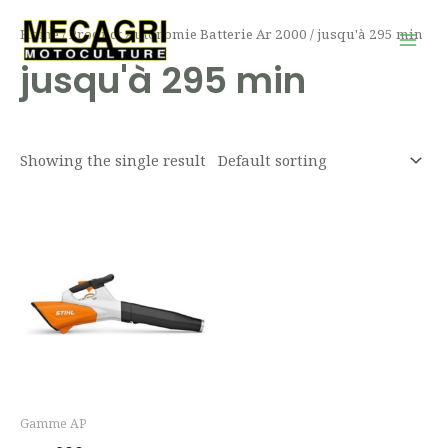
Aller
Mai
Home
/ Product Autonomie Batterie Ar 2000 / jusqu'à 295 min
au
Men
jusqu'à 295 min
contenu
Showing the single result
Gamme AP