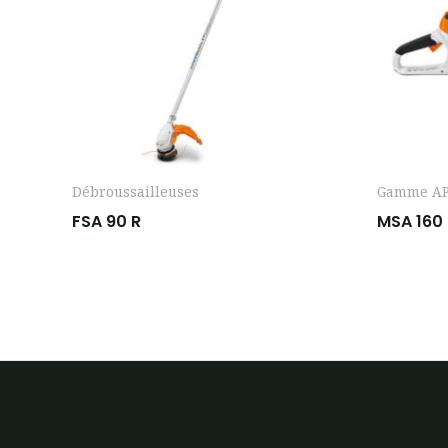
Débroussailleuses
Gamme A
FSA 90 R
MSA 160