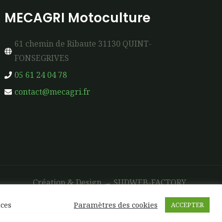
MECAGRI Motoculture
61 chemin de Ribaute 31130 QUINT-
FONSEGRIVES
05 61 24 04 78
contact@mecagri.fr
Création & Design →
SUDWEB-FACTORY
nces
Paramètres des cookies
ACCEPTER