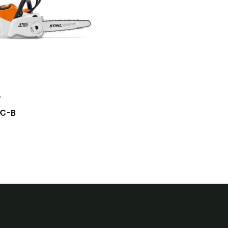
P
 C-B