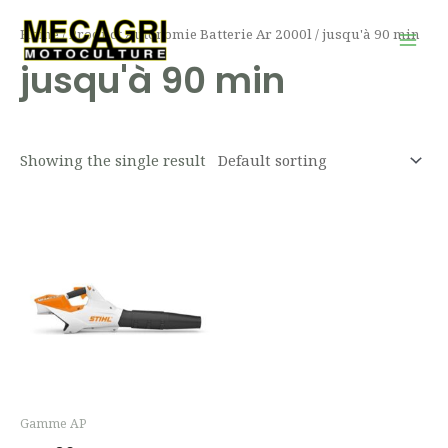
Aller
Mai
Home
/ Product Autonomie Batterie Ar 2000l / jusqu'à 90 min
au
Men
jusqu'à 90 min
contenu
Showing the single result
Gamme AP