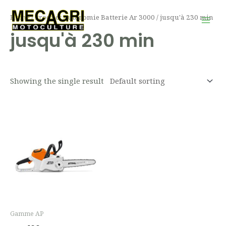
Aller
Mai
Home
/ Product Autonomie Batterie Ar 3000 / jusqu'à 230 min
au
Men
jusqu'à 230 min
contenu
Showing the single result
Gamme AP