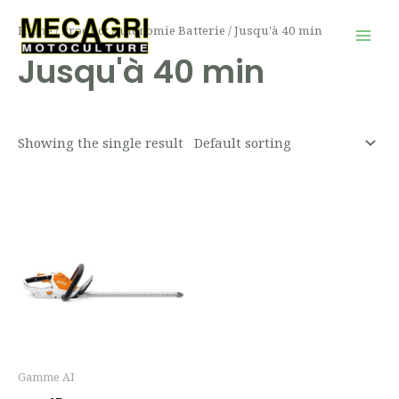
Aller
Mai
Home
/ Product Autonomie Batterie / Jusqu'à 40 min
au
Men
Jusqu'à 40 min
contenu
Showing the single result
Gamme AI