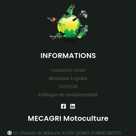
INFORMATIONS
Contactez-nous
Mentions Légales
CGV/CGU
Politique de confidentialité
MECAGRI Motoculture
61 chemin de Ribaute 31130 QUINT-FONSEGRIVES