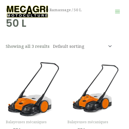
Aller
Mai
Home
/ Product Bac De Ramassage / 50 L
au
Men
50 L
contenu
Showing all 3 results
Balayeuses mécaniques
Balayeuses mécaniques