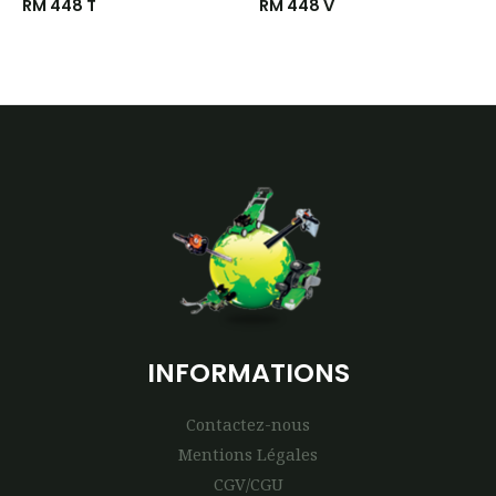
RM 448 T
RM 448 V
INFORMATIONS
Contactez-nous
Mentions Légales
CGV/CGU