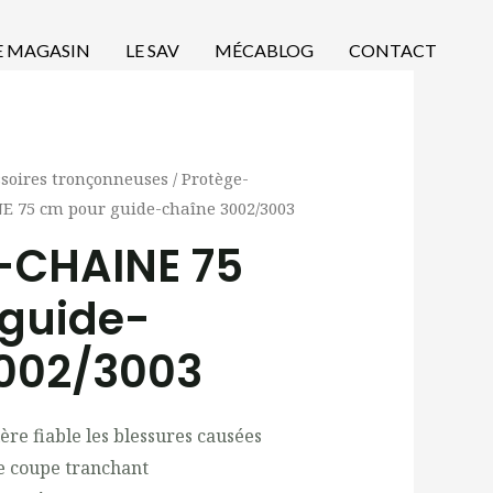
E MAGASIN
LE SAV
MÉCABLOG
CONTACT
ssoires tronçonneuses
/
Protège-
 75 cm pour guide-chaîne 3002/3003
-CHAINE 75
guide-
002/3003
e fiable les blessures causées
de coupe tranchant