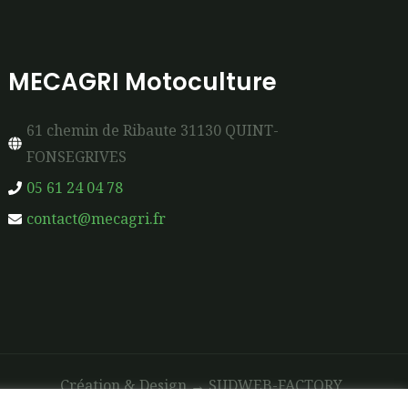
MECAGRI Motoculture
61 chemin de Ribaute 31130 QUINT-
FONSEGRIVES
05 61 24 04 78
contact@mecagri.fr
Création & Design →
SUDWEB-FACTORY