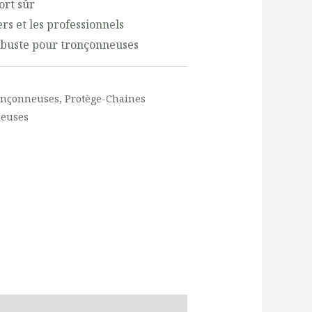
ort sûr
ers et les professionnels
obuste pour tronçonneuses
ronçonneuses
,
Protège-Chaines
neuses