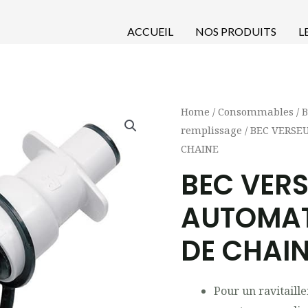
ACCUEIL
NOS PRODUITS
L
Home
/
Consommables
/
B
remplissage
/ BEC VERSE
CHAINE
BEC VER
AUTOMAT
DE CHAI
Pour un ravitaill