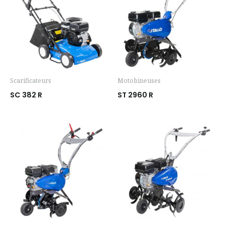
Scarificateurs
Motobineuses
SC 382 R
ST 2960 R