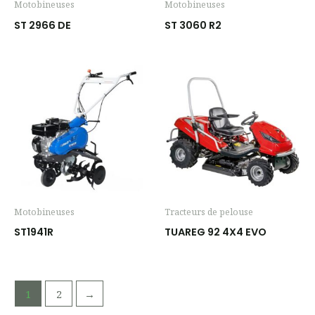
Motobineuses
Motobineuses
ST 2966 DE
ST 3060 R2
Motobineuses
Tracteurs de pelouse
ST1941R
TUAREG 92 4X4 EVO
1
2
→