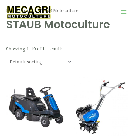
Aller
Mai
Home
/ Brands / STAUB Motoculture
au
Men
STAUB Motoculture
contenu
Showing 1–10 of 11 results