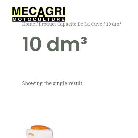
Aller
au
contenu
Home
/ Product Capacite De La Cuve / 10 dm³
10 dm³
Showing the single result