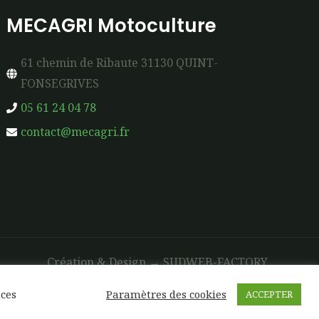
MECAGRI Motoculture
61 chemin de Ribaute 31130 QUINT-
FONSEGRIVES
05 61 24 04 78
contact@mecagri.fr
Création & Design →
SUDWEB-FACTORY
nces
Paramètres des cookies
ACCEPTER