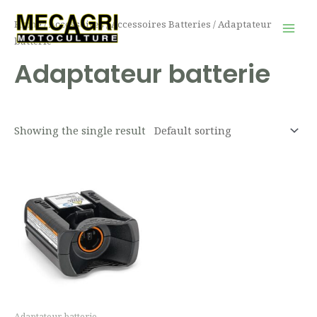
Aller
Mai
Home
/
Accessoires
/
Accessoires Batteries
/ Adaptateur
au
Men
batterie
contenu
Adaptateur batterie
Showing the single result
Adaptateur batterie