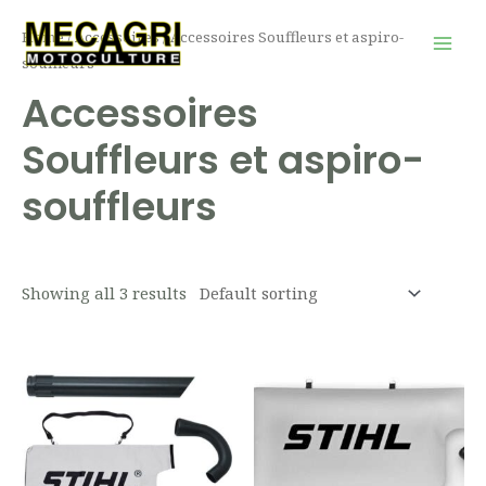
Aller
Mai
Home
/
Accessoires
/ Accessoires Souffleurs et aspiro-
au
Men
souffleurs
contenu
Accessoires
Souffleurs et aspiro-
souffleurs
Showing all 3 results