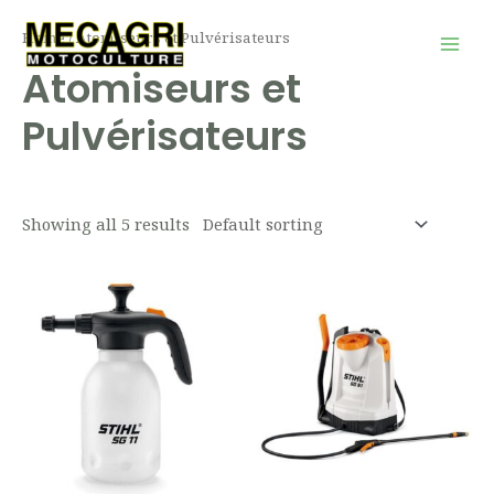
Aller
Mai
Home
/ Atomiseurs et Pulvérisateurs
au
Men
Atomiseurs et
contenu
Pulvérisateurs
Showing all 5 results