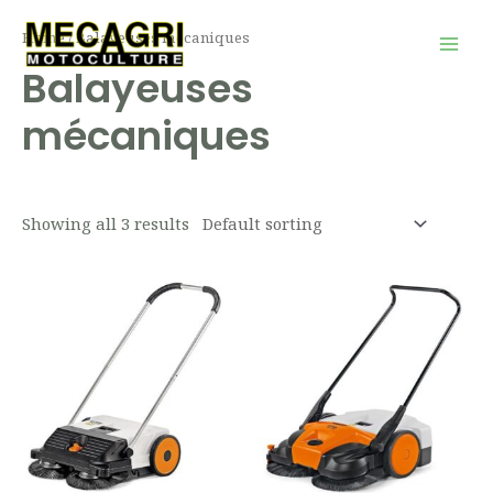
Aller
Mai
Home
/ Balayeuses mécaniques
au
Men
Balayeuses
contenu
mécaniques
Showing all 3 results