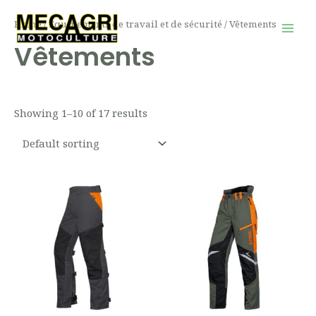
Aller
Mai
Home
/
Équipements de travail et de sécurité
/ Vêtements
au
Men
Vêtements
contenu
Showing 1–10 of 17 results