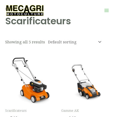
Aller
Mai
Home
/ Scarificateurs
au
Men
Scarificateurs
contenu
Showing all 5 results
Scarificateurs
Gamme AK