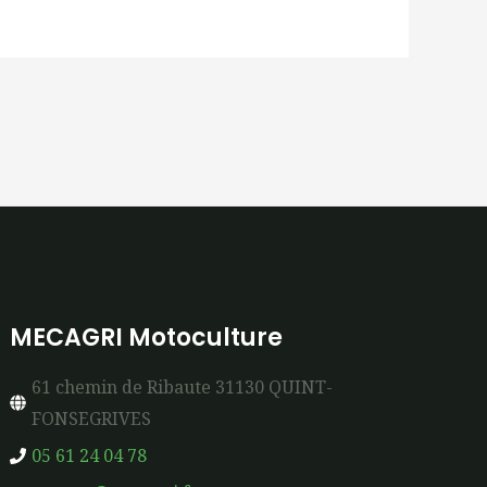
MECAGRI Motoculture
61 chemin de Ribaute 31130 QUINT-
FONSEGRIVES
05 61 24 04 78