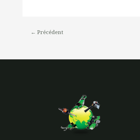
←
Précédent