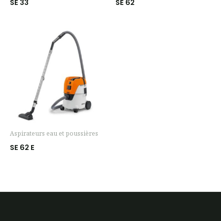
SE 33
SE 62
Aspirateurs eau et poussières
SE 62 E