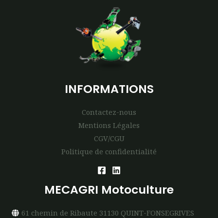
INFORMATIONS
Contactez-nous
Mentions Légales
CGV/CGU
Politique de confidentialité
MECAGRI Motoculture
61 chemin de Ribaute 31130 QUINT-FONSEGRIVES