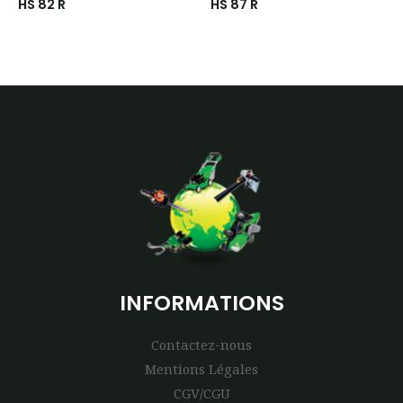
HS 82 R
HS 87 R
INFORMATIONS
Contactez-nous
Mentions Légales
CGV/CGU