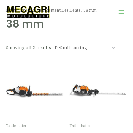
Aller
Mai
Home
/ Product Espacement Des Dents / 38 mm
au
Men
38 mm
contenu
Showing all 2 results
Taille-haies
Taille-haies