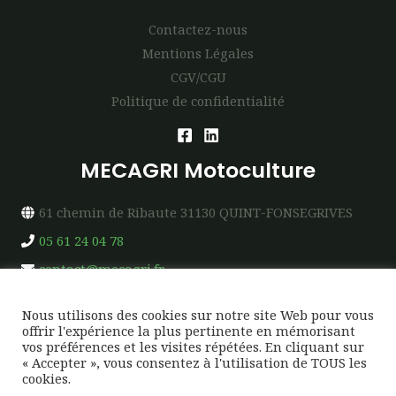
Contactez-nous
Mentions Légales
CGV/CGU
Politique de confidentialité
MECAGRI Motoculture
61 chemin de Ribaute 31130 QUINT-FONSEGRIVES
05 61 24 04 78
contact@mecagri.fr
Nous utilisons des cookies sur notre site Web pour vous
offrir l'expérience la plus pertinente en mémorisant
vos préférences et les visites répétées. En cliquant sur
« Accepter », vous consentez à l'utilisation de TOUS les
Copyright © 2026 MECAGRI Motoculture
cookies.