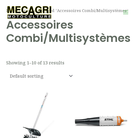
Aller
Mai
Home
/ Products tagged “Accessoires Combi/Multisystèmes”
au
Men
Accessoires
contenu
Combi/Multisystèmes
Showing 1–10 of 13 results