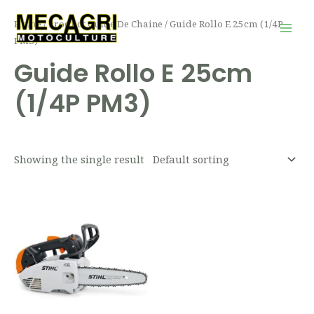
Aller
Mai
Home
/ Product Guide De Chaine / Guide Rollo E 25cm (1/4P
au
Men
PM3)
contenu
Guide Rollo E 25cm
(1/4P PM3)
Showing the single result