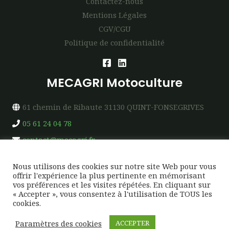
Contactez-nous
Mentions Légales
CGV/CGU
Politique de confidentialité
MECAGRI Motoculture
61 chemin de Ribaute 31130 QUINT-FONSEGRIVES
05 61 24 04 78
contact@mecagri.fr
Nous utilisons des cookies sur notre site Web pour vous
offrir l'expérience la plus pertinente en mémorisant
vos préférences et les visites répétées. En cliquant sur
« Accepter », vous consentez à l'utilisation de TOUS les
Copyright © 2026 MECAGRI Motoculture
cookies.
Création & Design →
SUDWEB-FACTORY
Paramètres des cookies
ACCEPTER