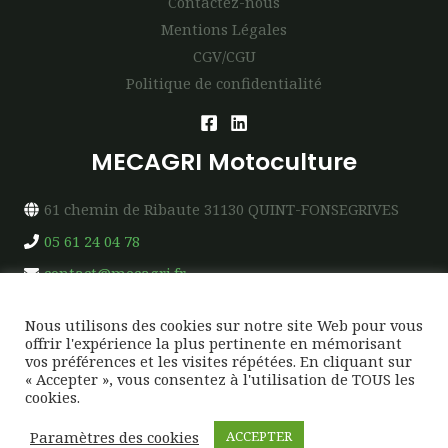
Contactez-nous
Mentions Légales
CGV/CGU
Politique de confidentialité
MECAGRI Motoculture
61 chemin de Ribaute 31130 QUINT-FONSEGRIVES
05 61 24 04 78
contact@mecagri.fr
Nous utilisons des cookies sur notre site Web pour vous
offrir l'expérience la plus pertinente en mémorisant
vos préférences et les visites répétées. En cliquant sur
« Accepter », vous consentez à l'utilisation de TOUS les
Copyright © 2026 MECAGRI Motoculture
cookies.
Création & Design →
SUDWEB-FACTORY
Paramètres des cookies
ACCEPTER