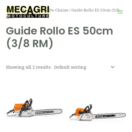
Aller
Mai
Home
/ Product Guide De Chaine / Guide Rollo ES 50cm (3/8
au
Men
RM)
contenu
Guide Rollo ES 50cm
(3/8 RM)
Showing all 2 results