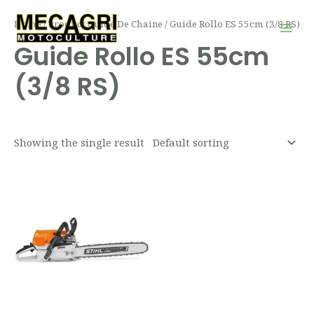
Aller
Mai
Home
/ Product Guide De Chaine / Guide Rollo ES 55cm (3/8 RS)
au
Men
Guide Rollo ES 55cm
contenu
(3/8 RS)
Showing the single result