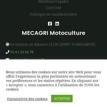
Mentions Légales
CGV/CGU
Politique de confidentialité
MECAGRI Motoculture
61 chemin de Ribaute 31130 QUINT-FONSEGRIVES
05 61 24 04 78
contact@mecagri.fr
Nous utilisons des cookies sur notre site Web pour vous
offrir l'expérience la plus pertinente en mémorisant
vos préférences et les visites répétées. En cliquant sur
« Accepter », vous consentez à l'utilisation de TOUS les
Copyright © 2026 MECAGRI Motoculture
cookies.
Création & Design →
SUDWEB-FACTORY
Paramètres des cookies
ACCEPTER