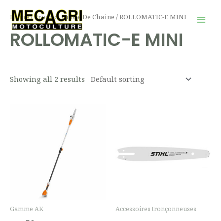
Aller
Mai
Home
/ Product Guide De Chaine / ROLLOMATIC-E MINI
au
Men
ROLLOMATIC-E MINI
contenu
Showing all 2 results
Gamme AK
Accessoires tronçonneuses