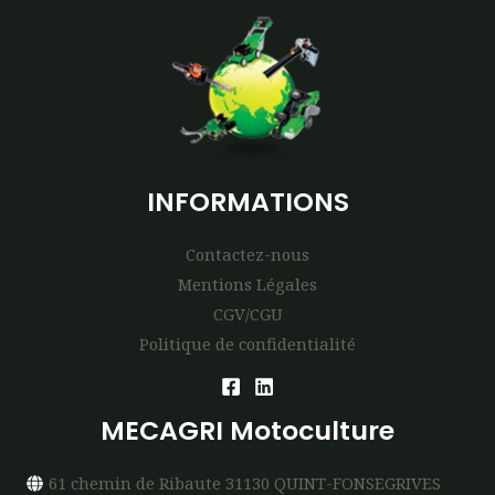
INFORMATIONS
Contactez-nous
Mentions Légales
CGV/CGU
Politique de confidentialité
MECAGRI Motoculture
61 chemin de Ribaute 31130 QUINT-FONSEGRIVES