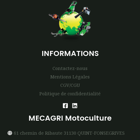
INFORMATIONS
Contactez-nous
Mentions Légales
CGV/CGU
Politique de confidentialité
MECAGRI Motoculture
61 chemin de Ribaute 31130 QUINT-FONSEGRIVES