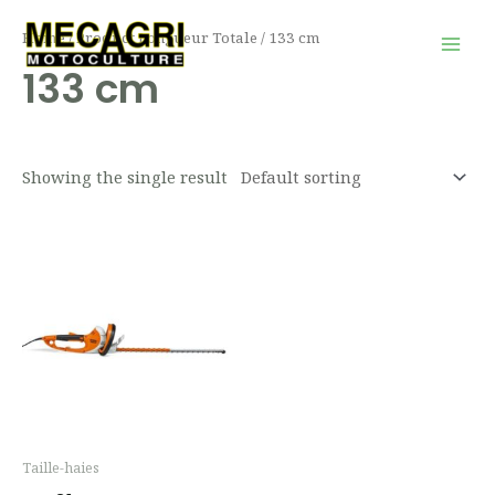
Aller
Mai
Home
/ Product Longueur Totale / 133 cm
au
Men
133 cm
contenu
Showing the single result
Taille-haies