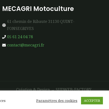
MECAGRI Motoculture
61 chemin de Ribaute 31130 QUINT-
FONSEGRIVES
05 61 24 04 78
contact@mecagri.fr
Création & Design →
SUDWEB-FACTORY
nces
Paramètres des cookies
ACCEPTER