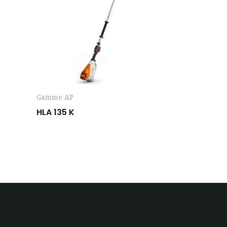
Gamme AP
HLA 135 K