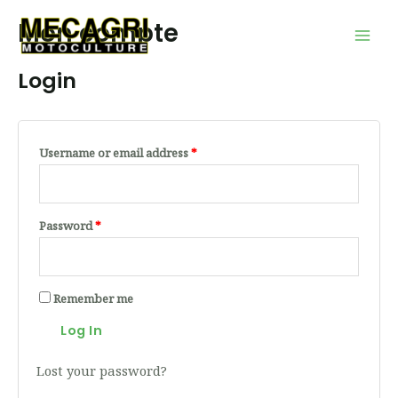
Aller
Mai
Mon compte
au
Men
contenu
Login
Username or email address
*
Password
*
Remember me
Log In
Lost your password?