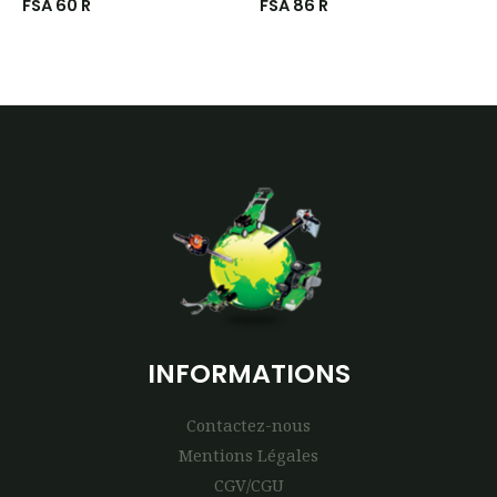
FSA 60 R
FSA 86 R
INFORMATIONS
Contactez-nous
Mentions Légales
CGV/CGU