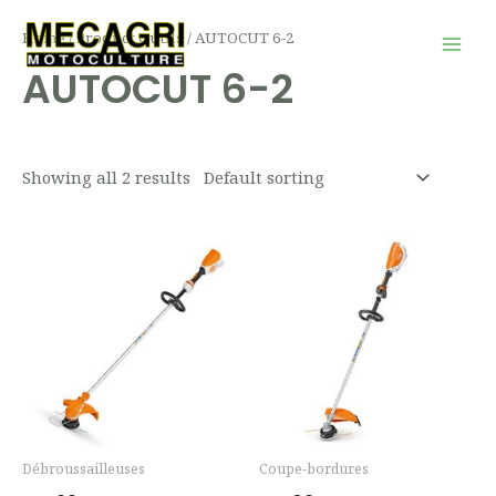
Aller
Mai
Home
/ Product Outils / AUTOCUT 6-2
au
Men
AUTOCUT 6-2
contenu
Showing all 2 results
Débroussailleuses
Coupe-bordures