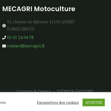
MECAGRI Motoculture
61 chemin de Ribaute 31130 QUINT-
FONSEGRIVES
05 61 24 04 78
contact@mecagri.fr
Création & Design →
SUDWEB-FACTORY
nces
Paramètres des cookies
ACCEPTER