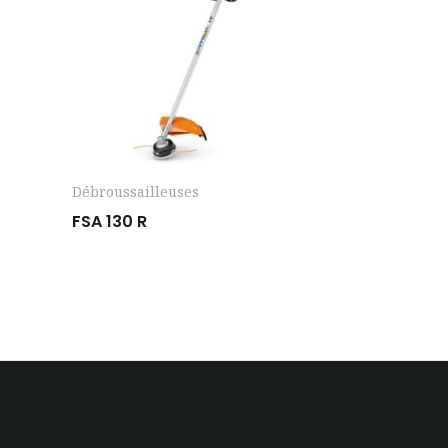
Débroussailleuses
FSA 130 R