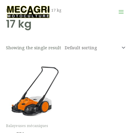
Aller
Mai
Home
/ Product Poids / 17 kg
au
Men
17 kg
contenu
Showing the single result
Balayeuses mécaniques