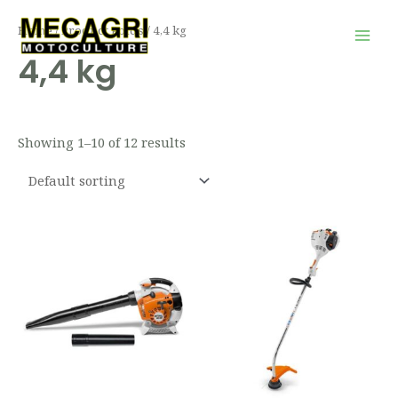
Aller
Mai
Home
/ Product Poids / 4,4 kg
au
Men
4,4 kg
contenu
Showing 1–10 of 12 results