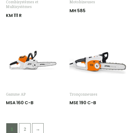
Combisystèmes et
Motobineuses
Multisystèmes
MH 585
KM 111 R
Gamme AP
Tronçonneuses
MSA 160 C-B
MSE 190 C-B
1
2
→