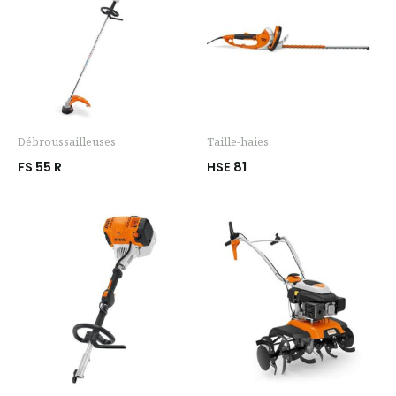
Débroussailleuses
Taille-haies
FS 55 R
HSE 81