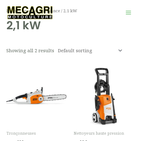
Aller
Mai
Home
/ Product Puissance / 2,1 kW
au
Men
2,1 kW
contenu
Showing all 2 results
Tronçonneuses
Nettoyeurs haute pression