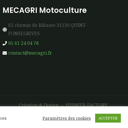
MECAGRI Motoculture
61 chemin de Ribaute 31130 QUINT-
FONSEGRIVES
05 61 24 04 78
contact@mecagri.fr
Création & Design →
SUDWEB-FACTORY
nces
Paramètres des cookies
ACCEPTER