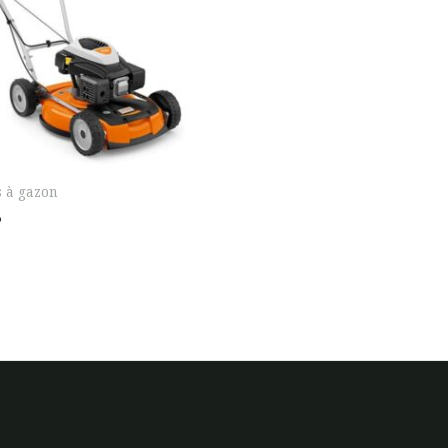
 à gazon
P