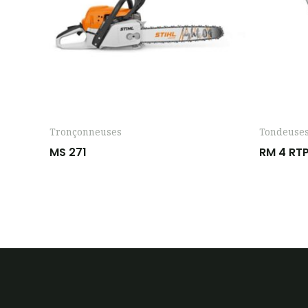
Tronçonneuses
Tondeuses
MS 271
RM 4 RT