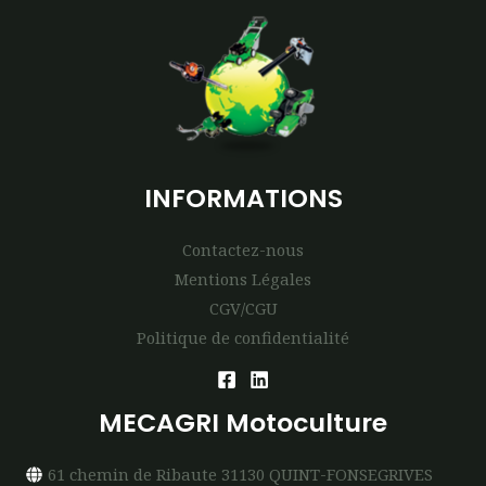
INFORMATIONS
Contactez-nous
Mentions Légales
CGV/CGU
Politique de confidentialité
MECAGRI Motoculture
61 chemin de Ribaute 31130 QUINT-FONSEGRIVES