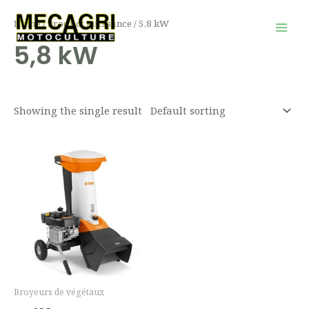
Aller
Mai
Home
/ Product Puissance / 5,8 kW
au
Men
5,8 kW
contenu
Showing the single result
Broyeurs de végétaux