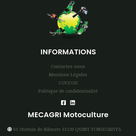
INFORMATIONS
Contactez-nous
Mentions Légales
CGV/CGU
Politique de confidentialité
MECAGRI Motoculture
61 chemin de Ribaute 31130 QUINT-FONSEGRIVES