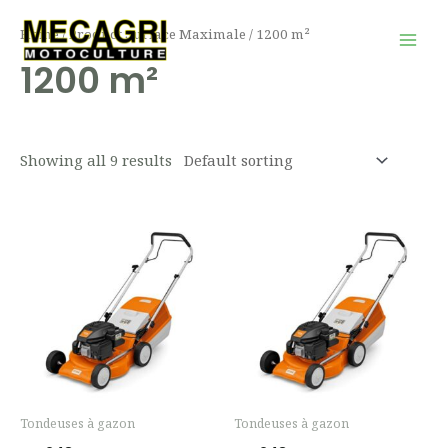
Aller
Mai
Home
/ Product Surface Maximale / 1200 m²
au
Men
1200 m²
contenu
Showing all 9 results
Tondeuses à gazon
Tondeuses à gazon