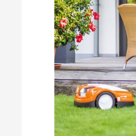
STIHL
–
ROBOTS
TONDEUSES