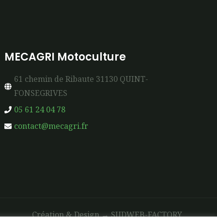
MECAGRI Motoculture
61 chemin de Ribaute 31130 QUINT-
FONSEGRIVES
05 61 24 04 78
contact@mecagri.fr
Création & Design →
SUDWEB-FACTORY