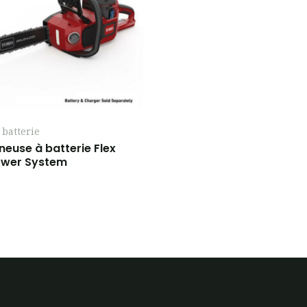
 batterie
euse à batterie Flex
ower System