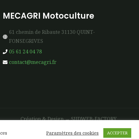
MECAGRI Motoculture
61 chemin de Ribaute 31130 QUINT-
FONSEGRIVES
05 61 24 04 78
contact@mecagri.fr
Création & Design →
SUDWEB-FACTORY
nces
Paramètres des cookies
ACCEPTER