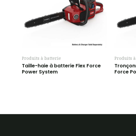
Produits à batterie
Produits à
Taille-haie à batterie Flex Force
Tronçonn
Power System
Force P