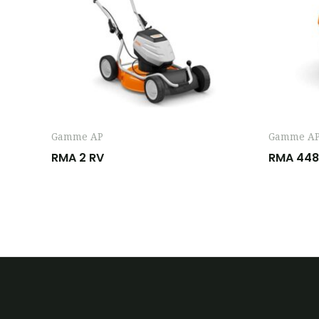
Gamme AP
Gamme A
RMA 2 RV
RMA 448