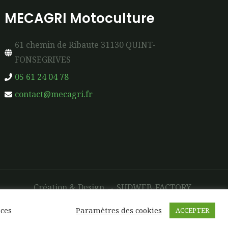
MECAGRI Motoculture
61 chemin de Ribaute 31130 QUINT-
FONSEGRIVES
05 61 24 04 78
contact@mecagri.fr
Création & Design →
SUDWEB-FACTORY
nces
Paramètres des cookies
ACCEPTER