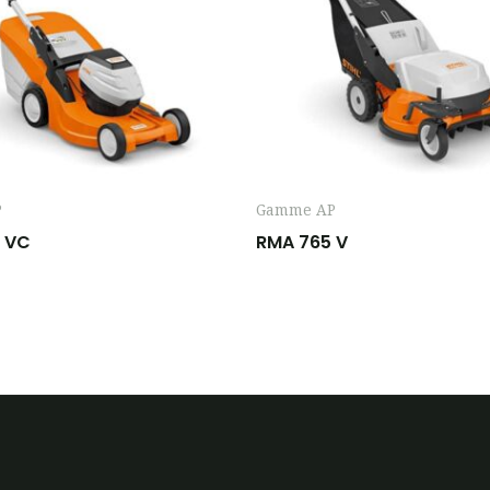
P
Gamme AP
 VC
RMA 765 V