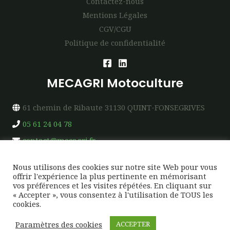
Contactez-nous
Mentions Légales
CGV/CGU
Politique de confidentialité
MECAGRI Motoculture
61 chemin de Ribaute 31130 QUINT-FONSEGRIVES
05 61 24 04 78
contact@mecagri.fr
Nous utilisons des cookies sur notre site Web pour vous
offrir l'expérience la plus pertinente en mémorisant
vos préférences et les visites répétées. En cliquant sur
« Accepter », vous consentez à l'utilisation de TOUS les
Copyright © 2026 MECAGRI Motoculture
cookies.
Création & Design →
SUDWEB-FACTORY
Paramètres des cookies
ACCEPTER