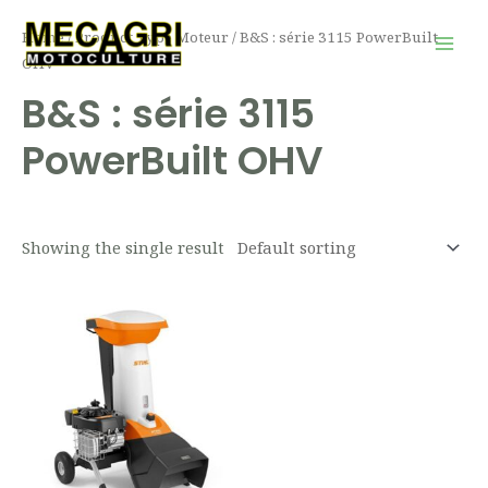
Aller
Mai
Home
/ Product Type Moteur / B&S : série 3115 PowerBuilt
au
Men
OHV
contenu
B&S : série 3115
PowerBuilt OHV
Showing the single result