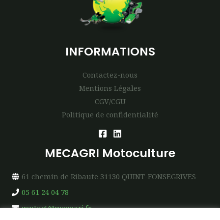
INFORMATIONS
Contactez-nous
Mentions Légales
CGV/CGU
Politique de confidentialité
MECAGRI Motoculture
61 chemin de Ribaute 31130 QUINT-FONSEGRIVES
05 61 24 04 78
contact@mecagri.fr