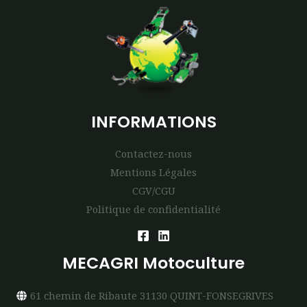
INFORMATIONS
Contactez-nous
Mentions Légales
CGV/CGU
Politique de confidentialité
MECAGRI Motoculture
61 chemin de Ribaute 31130 QUINT-FONSEGRIVES