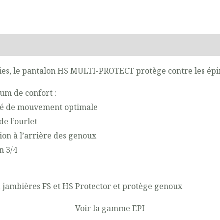
on
Guide des Tailles
Reviews (0)
haies, le pantalon HS MULTI-PROTECT protège contre les épi
um de confort :
erté de mouvement optimale
e l’ourlet
ion à l’arrière des genoux
n 3/4
S, jambières FS et HS Protector et protège genoux
Voir la gamme EPI