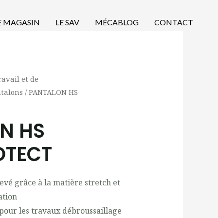
E MAGASIN
LE SAV
MÉCABLOG
CONTACT
avail et de
talons
/ PANTALON HS
N HS
OTECT
evé grâce à la matière stretch et
ation
pour les travaux débroussaillage