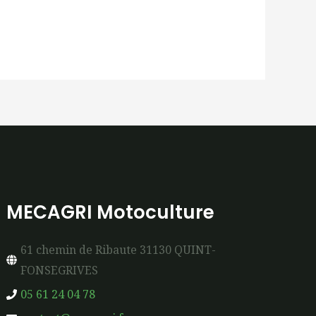
MECAGRI Motoculture
61 chemin de Ribaute 31130 QUINT-
FONSEGRIVES
05 61 24 04 78