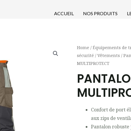
ACCUEIL
NOS PRODUITS
L
Home
/
Équipements de tr
sécurité
/
Vêtements
/
Pan
MULTIPROTECT
PANTALO
MULTIPR
Confort de port él
aux zips de ventil
Pantalon robuste 