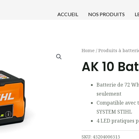
ACCUEIL
NOS PRODUITS
L
Home
/
Produits à batteri
AK 10 Bat
Batterie de 72 Wh
seulement
Compatible avec t
SYSTEM STIHL
4 LED pratiques p
SKU:
45204006515