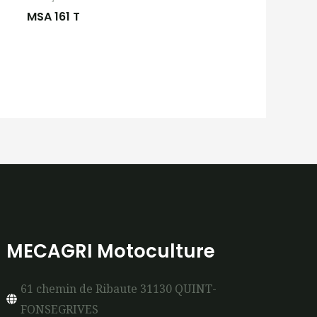
MSA 161 T
MECAGRI Motoculture
61 chemin de Ribaute 31130 QUINT-
FONSEGRIVES